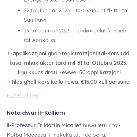
22 ta’ Jann ar 2026 – Id-dixxipulat fl-Ittri ta’
San Pawl
29 ta’ Jann ar 2026 – Id-dixxipulat fil-Ktieb
tal-Apokalissi
L-applikazzjoni għar-reġistrazzjoni tal-Kors trid
tasal mhux aktar tard mil-31 ta’ Ottubru 2025.
Jiġu kkunsidrati l-ewwel 50 applikazzjoni
Il-ħlas għall-kors kollu huwa: €15.00 kull persuna
Niżżel il-flyer
Nota dwar il-Kelliem
Il-Professur Fr Martin Micallef
huwa lettur tal-
Kotba Mqaddsa fil-Fakultà tat-Teologija, fI-