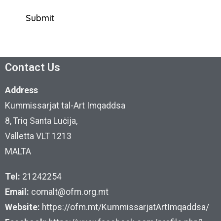
Contact Us
Address
Kummissarjat tal-Art Imqaddsa
8, Triq Santa Luċija,
Valletta VLT 1213
MALTA
Tel:
21242254
Email:
comalt@ofm.org.mt
Website:
https://ofm.mt/KummissarjatArtImqaddsa/