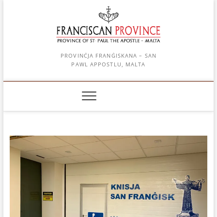
Skip
to
content
PROVINĊJA FRANĠISKANA – SAN
PAWL APPOSTLU, MALTA