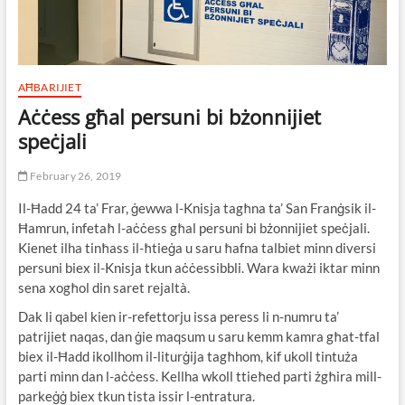
AĦBARIJIET
Aċċess għal persuni bi bżonnijiet
speċjali
February 26, 2019
Il-Ħadd 24 ta’ Frar, ġewwa l-Knisja tagħna ta’ San Franġsik il-
Ħamrun, infetaħ l-aċċess għal persuni bi bżonnijiet speċjali.
Kienet ilha tinħass il-ħtieġa u saru ħafna talbiet minn diversi
persuni biex il-Knisja tkun aċċessibbli. Wara kważi iktar minn
sena xogħol din saret rejaltà.
Dak li qabel kien ir-refettorju issa peress li n-numru ta’
patrijiet naqas, dan ġie maqsum u saru kemm kamra għat-tfal
biex il-Ħadd ikollhom il-liturġija tagħhom, kif ukoll tintuża
parti minn dan l-aċċess. Kellha wkoll ttieħed parti żgħira mill-
parkeġġ biex tkun tista issir l-entratura.