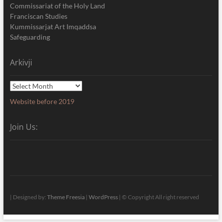
Commissariat of the Holy Land
Franciscan Studies
Kummissarjat Art Imqaddsa
Safeguarding
Arkivji
Arkivji
Website before 2019
Join Us:
| Designed by:
Theme Freesia
|
WordPress
| © Copyright All right reserved