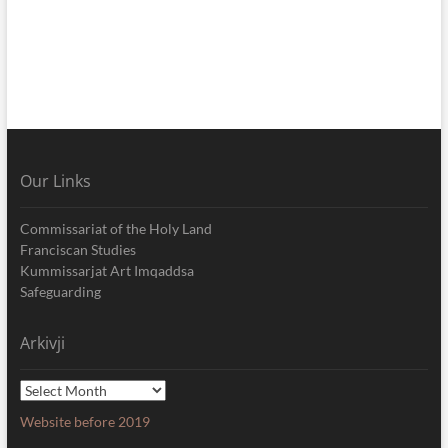
Our Links
Commissariat of the Holy Land
Franciscan Studies
Kummissarjat Art Imqaddsa
Safeguarding
Arkivji
Arkivji
Website before 2019