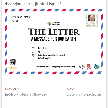
donazzjonijiet biex jittaffu l-ispejjeż.
Post
Previous
Next
Previous
Next
post:
post:
In-Neo Professi f’Għawdex
Listening to each other
navigation