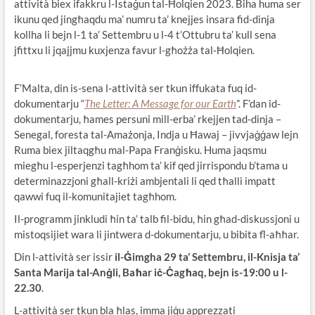
attività biex ifakkru l-Istaġun tal-Ħolqien 2023. Biha huma ser
ikunu qed jingħaqdu ma’ numru ta’ knejjes insara fid-dinja
kollha li bejn l-1 ta’ Settembru u l-4 t’Ottubru ta’ kull sena
jfittxu li jqajjmu kuxjenza favur l-għożża tal-Ħolqien.
F’Malta, din is-sena l-attività ser tkun iffukata fuq id-
dokumentarju “
The Letter: A Message for our Earth
”. F’dan id-
dokumentarju, ħames persuni mill-erba’ rkejjen tad-dinja –
Senegal, foresta tal-Amażonja, Indja u Ħawaj – jivvjaġġaw lejn
Ruma biex jiltaqgħu mal-Papa Franġisku. Huma jaqsmu
miegħu l-esperjenzi tagħhom ta’ kif qed jirrispondu b’tama u
determinazzjoni għall-kriżi ambjentali li qed tħalli impatt
qawwi fuq il-komunitajiet tagħhom.
Il-programm jinkludi ħin ta’ talb fil-bidu, ħin għad-diskussjoni u
mistoqsijiet wara li jintwera d-dokumentarju, u bibita fl-aħħar.
Din l-attività ser issir
il-Ġimgha 29 ta’ Settembru, il-Knisja ta’
Santa Marija tal-Anġli, Baħar iċ-Ċagħaq, bejn is-19:00 u l-
22.30
.
L-attività ser tkun bla ħlas, imma jiġu apprezzati