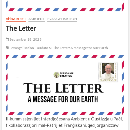
AĦBARIJIET
AMBJENT
EVANGELISATION
The Letter
September 18, 2023
evangelisation
Laudato Sì
The Letter: A message for our Earth
Il-kummissjonijiet Interdjoċesana Ambjent u Ġustizzja u Paċi,
f’kollaborazzjoni mal-Patrijiet Franġiskani, qed jorganizzaw